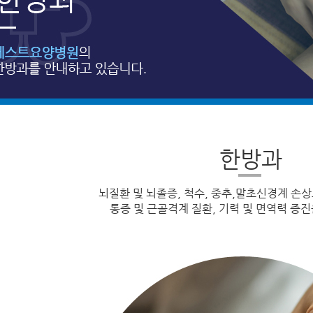
한방과
뇌질환 및 뇌졸증, 척수, 중추,말초신경계 손상
통증 및 근골격계 질환, 기력 및 면역력 증진