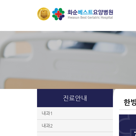
진료안내
한
내과1
내과2