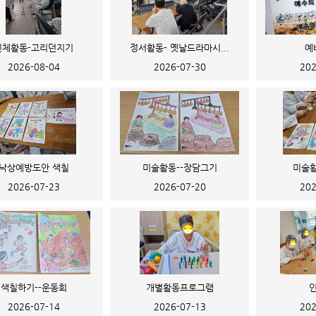
신체활동-고리던지기
정서활동- 옛날드라마시...
예
2026-08-04
2026-07-30
202
낙상예방도안 색칠
미술활동--장담그기
미술활
2026-07-23
2026-07-20
202
색칠하기--운동회
개별활동프로그램
2026-07-14
2026-07-13
202